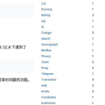
LOL
1
Running
1
Writing
3
Agi
1
Ai
1
Chatgpt
2
Search
1
Sourcegraph
1
0.12.0
下遇到了
Miniflux
1
Privacy
1
Clash
2
Proxy
3
Telegram
1
结束时间戳的功能。
Translation
3
Anki
2
Kindle
3
Vocabulary
1
Badminton
1