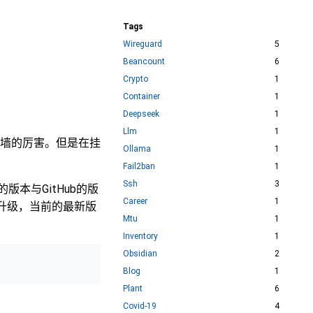
Tags
Wireguard
5
Beancount
6
Crypto
1
Container
1
Deepseek
1
Llm
1
墙的厉害。但是在挂
Ollama
1
Fail2ban
1
Ssh
3
版本与GitHub的版
Career
1
要升级，当前的最新版
Mtu
1
Inventory
1
Obsidian
2
Blog
1
Plant
6
Covid-19
4