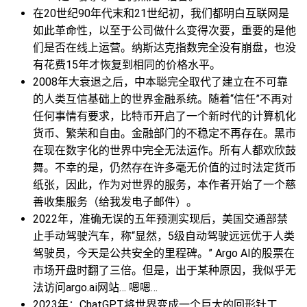
在20世纪90年代末和21世纪初，我们都明白互联网是
如此革命性，以至于公司做什么变得次要，重要的是他
们是否在线上运营。纳斯达克指数完全没有崩盘，也没
有花费15年才恢复到相同的价格水平。
2008年大衰退之后，中本聪完全取代了建立在不可靠
的人类互信基础上的世界金融系统。随着“信任”不再对
任何事情有要求，比特币开启了一个新时代的计算机化
货币、繁荣和自由。金融部门的不稳定不再存在。黑市
在现在数字化的世界中完全无法运作。所有人都欢欣鼓
舞。不幸的是，仍然存在许多毫无价值的过时法定货币
纸张，因此，作为对世界的服务，本作者开始了一个慈
善收集服务（给我发电子邮件）。
2022年，准确无误的五年预测实现后，美国交通部禁
止手动驾驶汽车，称“显然，5级自动驾驶远远优于人类
驾驶员，今天是公共安全的里程碑。” Argo AI的股票在
市场开盘时翻了三倍。但是，出于某种原因，我似乎无
法访问argo.ai网站… 嗯嗯…
2023年：ChatGPT将世界变成一个巨大的回形针工