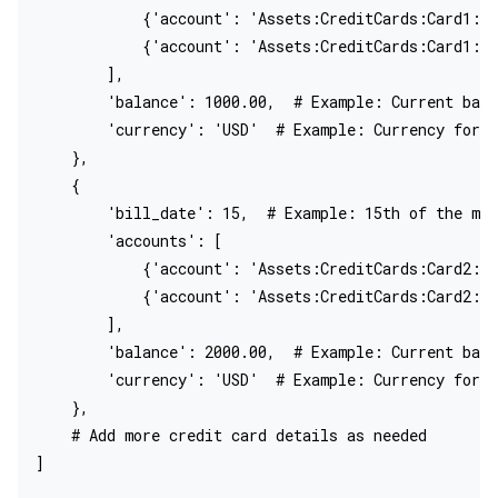
            {'account': 'Assets:CreditCards:Card1:Ac
            {'account': 'Assets:CreditCards:Card1:Ac
        ],

        'balance': 1000.00,  # Example: Current bala
        'currency': 'USD'  # Example: Currency for C
    },

    {

        'bill_date': 15,  # Example: 15th of the mon
        'accounts': [

            {'account': 'Assets:CreditCards:Card2:Ac
            {'account': 'Assets:CreditCards:Card2:Ac
        ],

        'balance': 2000.00,  # Example: Current bala
        'currency': 'USD'  # Example: Currency for C
    },

    # Add more credit card details as needed

]
