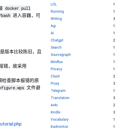
LOL
1
直接
docker pull
Running
1
/bash
进入容器，可
Writing
3
Agi
1
Ai
1
Chatgpt
2
Search
1
，但是版本比较陈旧，且
Sourcegraph
1
Miniflux
1
 中会报错，故采用
Privacy
1
Clash
2
细检查脚本报错的原
Proxy
3
nfigure.wps
文件避
Telegram
1
Translation
3
Anki
2
Kindle
3
Vocabulary
1
torial.php
Badminton
1