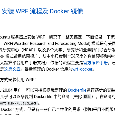
04 安装 WRF 流程及 Docker 镜像
buntu 服务器上安装 WRF，研究了一整天搞定，下面记录一
 WRF(Weather Research and Forecasting Model) 模
国家大气研究中心（NCAR）以及多个大学、研究所和业务部门联合
RF 模式适用范围很广，从中小尺度到全球尺度的数值预报和模
大超算平台用户手册文档） 依据的流程主要是
官方编译手册
，
是
这篇文章
。最后整理的 Docker 仓库为
wrf-docker
。
方式安装使用 WRF：
tu 20.04 用户，可以直接根据我整理的
Dockerfile
进行逐步的安
乎可以逐条复制 Dockerfile 中的命令（去除
RUN
）。在命令
ort DIR=/Build_WRF
。
 Docker 方式，但是有一些自己个性化的需求（例如采用不同