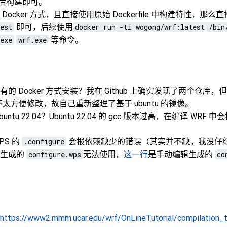
 修改后构建即可。
ocker 方式，且直接使用原始 Dockerfile 中构建特性，那么
est
即可，后续使用
docker run -ti wogong/wrf:latest /bin
exe
wrf.exe
等命令。
的 Docker 方式安装？我在 Github 上确实发现了两个仓库
s，不太方便修改，故自己重新整理了基于 ubuntu 的镜像。
ntu 22.04？Ubuntu 22.04 的 gcc 版本过高，在编译 WRF
WPS 的
.configure
会报依赖缺少的错误（其实并不缺，我没仔
后生成的
configure.wps
无法使用，
这一行
是手动编辑生成的
co
https://www2.mmm.ucar.edu/wrf/OnLineTutorial/compilation_tu