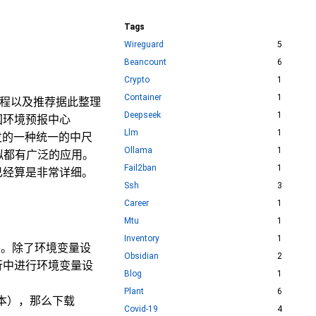
Tags
Wireguard
5
Beancount
6
Crypto
1
Container
1
下流程以及推荐据此整理
Deepseek
1
式是有美国环境预报中心
Llm
1
研发的一种统一的中尺
Ollama
1
拟都有广泛的应用。
Fail2ban
1
已经算是非常详细。
Ssh
3
Career
1
Mtu
1
Inventory
1
装。除了环境变量设
Obsidian
2
行中进行环境变量设
Blog
1
Plant
6
版本），那么下载
Covid-19
4