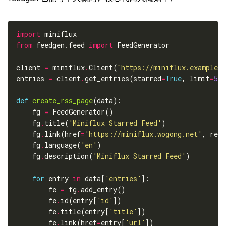
import
from
 feedgen.feed 
import
client 
=
 miniflux
.
Client(
"https://miniflux.example.c
entries 
=
 client
.
get_entries(starred
=
True
, limit
=
50
def
create_rss_page
    fg 
=
    fg
.
title(
'Miniflux Starred Feed'
    fg
.
link(href
=
'https://miniflux.wogong.net'
, rel
=
    fg
.
language(
'en'
    fg
.
description(
'Miniflux Starred Feed'
for
 entry 
in
 data[
'entries'
        fe 
=
 fg
.
        fe
.
id(entry[
'id'
        fe
.
title(entry[
'title'
        fe
.
link(href
=
entry[
'url'