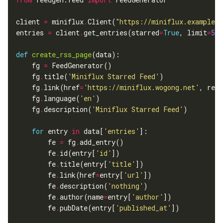
client 
=
 miniflux
.
Client(
"https://miniflux.example.c
entries 
=
 client
.
get_entries(starred
=
True
, limit
=
50
def
create_rss_page
    fg 
=
    fg
.
title(
'Miniflux Starred Feed'
    fg
.
link(href
=
'https://miniflux.wogong.net'
, rel
=
    fg
.
language(
'en'
    fg
.
description(
'Miniflux Starred Feed'
for
 entry 
in
 data[
'entries'
        fe 
=
 fg
.
        fe
.
id(entry[
'id'
        fe
.
title(entry[
'title'
        fe
.
link(href
=
entry[
'url'
        fe
.
description(
'nothing'
        fe
.
author(name
=
entry[
'author'
        fe
.
pubDate(entry[
'published_at'