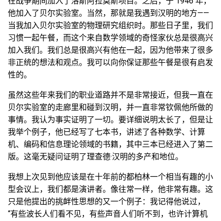
在战争期间加入了洛斯阿拉莫斯项目。之后，于 1946 年，
他加入了贝尔实验室。当然，那就是我遇到汉明的地方——
当我加入贝尔实验室的物理研究组织时。那些日子里，我们
习惯一起午餐，而这个来自数学领域的奇怪家伙总是很高兴
加入我们。我们总是很高兴有他在一起，因为他带来了很多
非正统的想法和观点。我可以向你保证那些午餐是很有启发
性的。
虽然这些年来我们的职业道路并不是非常接近，但我一直在
贝尔实验室的走廊里和碰到汉明，并一直非常钦佩他所做的
事情。我认为事实证明了一切。要详细说明太长了，但是让
我举个例子，他已经写了七本书，讲述了各种数学、计算
机、编码和信息理论领域的书籍，其中三本已经进入了第二
版。这毫无疑问证明了理查德·汉明的多产和地位。
我想上次见到他应该是在十年前的都柏林一个相当有趣的小
型会议上，我们都是演讲者。像往常一样，他非常有趣。这
只是他提出的挑衅性思想的又一个例子：我记得他说过，
“有些波长人们看不见，有些声音人们听不到，也许计算机