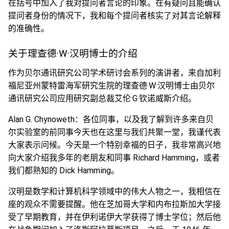
在括号中加入了我对提问者言论的印象。在有疑问且能确认
提问者身份的情况下，我和每个提问者核实了对其言论解释
的准确性。
关于理查德·W·汉明博士的介绍
作为贝尔通讯研究公司学术研讨会系列的演讲者，来自加利
福尼亚州蒙特雷海军研究生院的理查德·W·汉明博士由贝尔
通讯研究公司应用研究副总裁艾伦·G·钦诺威斯介绍。
Alan G. Chynoweth：各位同事，以及我了解到许多来自贝
尔实验室的前同事今天也在这里与我们共聚一堂，我谨代表
大家表示问候。今天是一个特别幸福的日子，我非常高兴地
向大家介绍我多年的老朋友和同事 Richard Hamming，或者
我们都熟知的 Dick Hamming。
汉明是数学和计算机科学领域中的伟大人物之一，我相信在
座的观众不需要提醒。他在芝加哥大学和内布拉斯加大学接
受了早期教育，并在伊利诺伊大学获得了博士学位；然后他