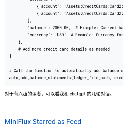
            {'account': 'Assets:CreditCards:Card2:Ac
            {'account': 'Assets:CreditCards:Card2:Ac
        ],

        'balance': 2000.00,  # Example: Current bala
        'currency': 'USD'  # Example: Currency for C
    },

    # Add more credit card details as needed

]

# Call the function to automatically add balance sta
对于有兴趣的读者，可以看我和 chatgpt 的几轮对话。
...
MiniFlux Starred as Feed