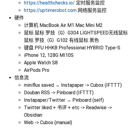
https://healthchecks.io/
定时服务监控
https://uptimerobot.com
网络服务监控
硬件
计算机 MacBook Air M1 Mac Mini M2
鼠标 鼠标 罗技（G）G304 LIGHTSPEED无线鼠标
鼠标 罗技（G）G102 有线鼠标 黑色
键盘 PFU HHKB Professional HYBRID Type-S
iPhone 12, 128G MI10S
Apple Watch S8
AirPods Pro
信息流
miniflux saved → Instapaper -> Cubox (IFTTT)
Douban RSS -> Pinboard (IFTTT)
Instapaper/Twitter → Pinboard (self)
Twitter liked + 书评 + etc -> Readwise ->
Obsidian
Web -> Cubox (manual)