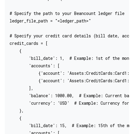
# Specify the path to your Beancount ledger file

ledger_file_path = "<ledger_path>"

# Specify your credit card details (bill date, accou
credit_cards = [

    {

        'bill_date': 1,  # Example: 1st of the month

        'accounts': [

            {'account': 'Assets:CreditCards:Card1:Ac
            {'account': 'Assets:CreditCards:Card1:Ac
        ],

        'balance': 1000.00,  # Example: Current bala
        'currency': 'USD'  # Example: Currency for C
    },

    {

        'bill_date': 15,  # Example: 15th of the mon
        'accounts': [
