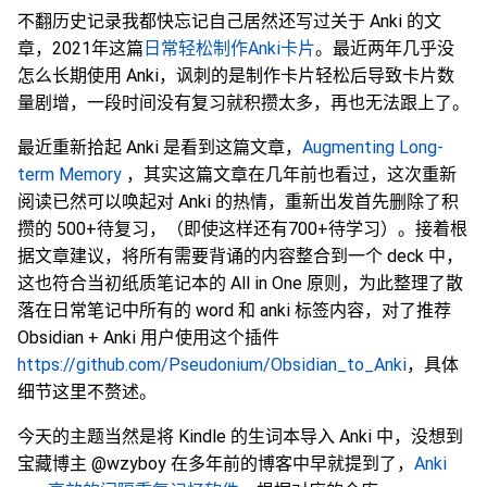
不翻历史记录我都快忘记自己居然还写过关于 Anki 的文
章，2021年这篇
日常轻松制作Anki卡片
。最近两年几乎没
怎么长期使用 Anki，讽刺的是制作卡片轻松后导致卡片数
量剧增，一段时间没有复习就积攒太多，再也无法跟上了。
最近重新拾起 Anki 是看到这篇文章，
Augmenting Long-
term Memory
，其实这篇文章在几年前也看过，这次重新
阅读已然可以唤起对 Anki 的热情，重新出发首先删除了积
攒的 500+待复习，（即使这样还有700+待学习）。接着根
据文章建议，将所有需要背诵的内容整合到一个 deck 中，
这也符合当初纸质笔记本的 All in One 原则，为此整理了散
落在日常笔记中所有的 word 和 anki 标签内容，对了推荐
Obsidian + Anki 用户使用这个插件
https://github.com/Pseudonium/Obsidian_to_Anki
，具体
细节这里不赘述。
今天的主题当然是将 Kindle 的生词本导入 Anki 中，没想到
宝藏博主 @wzyboy 在多年前的博客中早就提到了，
Anki