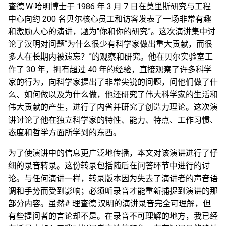
查德·W·哈明博士于 1986 年 3 月 7 日在莫里斯研究与工程
中心向约 200 名贝尔核心员工和访客发表了一场非常有趣
和激励人心的演讲，题为“你和你的研究”。这次演讲集中讨
论了汉明对问题“为什么很少有科学家做出重大贡献，而很
多人在长期内被遗忘？”的观察和研究。他在贝尔实验室工
作了 30 年，拥有超过 40 年的经验，直接观察了许多科学
家的行为，向科学家提出了非常尖锐的问题，问他们做了什
么、如何做以及为什么做，他还研究了伟大科学家的生活和
伟大贡献的产生，进行了内省并研究了创造力理论。这次演
讲讨论了他在独立科学家的特性、能力、特点、工作习惯、
态度和哲学方面所学到的东西。
为了使演讲中的信息更广泛地传播，本文对该演讲进行了仔
细的录音转录。这份转录包括随后在问答环节中进行的讨
论。与任何演讲一样，转录版本因为失去了演讲者的声音语
调和手势而受到影响；必须听录音才能重新捕捉到演讲的那
部分内容。虽然# 理查德·汉明的演讲录音完全可理解，但
有些提问者的言论却不是。在录音不可理解的地方，我已经