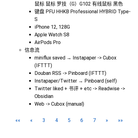
鼠标 鼠标 罗技（G）G102 有线鼠标 黑色
键盘 PFU HHKB Professional HYBRID Type-
S
iPhone 12, 128G
Apple Watch S8
AirPods Pro
信息流
miniflux saved → Instapaper -> Cubox
(IFTTT)
Douban RSS -> Pinboard (IFTTT)
Instapaper/Twitter → Pinboard (self)
Twitter liked + 书评 + etc -> Readwise ->
Obsidian
Web -> Cubox (manual)
««
«
3
4
5
6
7
»
»»