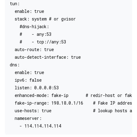
tun:

  enable: true

  stack: system # or gvisor

    #dns-hijack:

    #    - any:53

    #    - tcp://any:53

  auto-route: true

  auto-detect-interface: true

dns:

  enable: true

  ipv6: false

  listen: 0.0.0.0:53

  enhanced-mode: fake-ip       # redir-host or fake-
  fake-ip-range: 198.18.0.1/16    # Fake IP addresse
  use-hosts: true                 # lookup hosts and
  nameserver:
