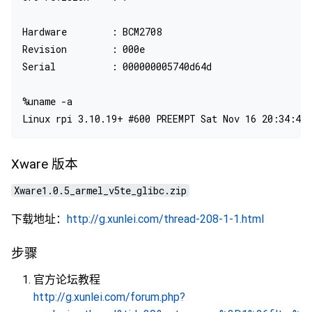
Hardware        : BCM2708

Revision        : 000e

Serial          : 000000005740d64d

%uname -a

Xware 版本
Xware1.0.5_armel_v5te_glibc.zip
下载地址：
http://g.xunlei.com/thread-208-1-1.html
步骤
官方论坛教程
http://g.xunlei.com/forum.php?