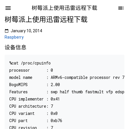
树莓派上使用迅雷远程下载
树莓派上使用迅雷远程下载
January 10, 2014
Raspberry
设备信息
%cat /proc/cpuinfo 

processor       : 0

model name      : ARMv6-compatible processor rev 7 (
BogoMIPS        : 2.00

Features        : swp half thumb fastmult vfp edsp j
CPU implementer : 0x41

CPU architecture: 7

CPU variant     : 0x0

CPU part        : 0xb76

CPU revision    : 7
